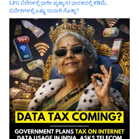
LPG ಬೆಲೆಗಳಲ್ಲಿ ಭಾರೀ ವ್ಯತ್ಯಾಸ! ಭಾರತದಲ್ಲಿ ಕಡಿಮೆ,
ವಿದೇಶಗಳಲ್ಲಿ ಎಷ್ಟು ದುಬಾರಿ ಗೊತ್ತಾ?