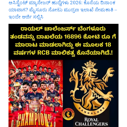
ಅಸಿಸ್ಟೆಂಟ್ ಮ್ಯಾನೇಜರ್ ಹುದ್ದೆಗಳು 2026: ಕೊನೆಯ ದಿನಾಂಕ
ಯಾವಾಗ? ಮೈಸೂರು ನೋಟು ಮುದ್ರಣ ಇಲಾಖೆ ನೇಮಕಾತಿ –
ಇಂದೇ ಅರ್ಜಿ ಸಲ್ಲಿಸಿ