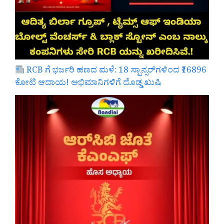
RCB ಗೆ ಭರ್ಜರಿ ಹಣದ ಮಳೆ: 18 ಸ್ಪಾನ್ಸರ್‌ಗಳಿಂದ ₹16896
ಕೋಟಿ ಆದಾಯ! ಅಭಿಮಾನಿಗಳಿಗೆ ದೊಡ್ಡ ಖುಷಿ