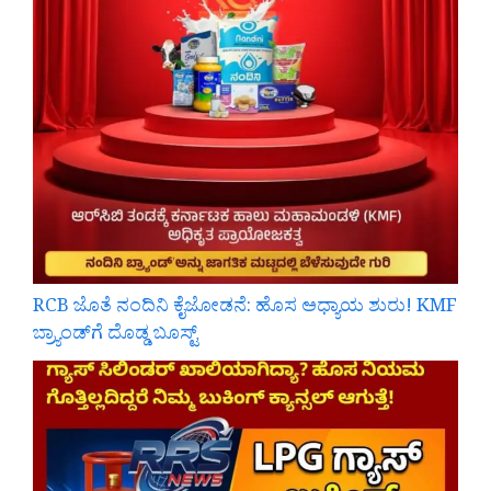
RCB ಜೊತೆ ನಂದಿನಿ ಕೈಜೋಡನೆ: ಹೊಸ ಅಧ್ಯಾಯ ಶುರು! KMF
ಬ್ರ್ಯಾಂಡ್‌ಗೆ ದೊಡ್ಡ ಬೂಸ್ಟ್