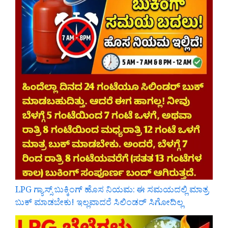
LPG ಗ್ಯಾಸ್ಸ್ ಬುಕ್ಕಿಂಗ್ ಹೊಸ ನಿಯಮ: ಈ ಸಮಯದಲ್ಲಿ ಮಾತ್ರ
ಬುಕ್ ಮಾಡಬೇಕು! ಇಲ್ಲವಾದರೆ ಸಿಲಿಂಡರ್ ಸಿಗೋದಿಲ್ಲ