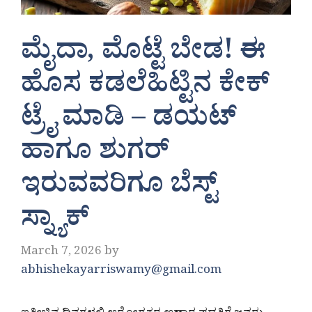
ಮೈದಾ, ಮೊಟ್ಟೆ ಬೇಡ! ಈ
ಹೊಸ ಕಡಲೆಹಿಟ್ಟಿನ ಕೇಕ್
ಟ್ರೈ ಮಾಡಿ – ಡಯಟ್
ಹಾಗೂ ಶುಗರ್
ಇರುವವರಿಗೂ ಬೆಸ್ಟ್
ಸ್ನ್ಯಾಕ್
March 7, 2026
by
abhishekayarriswamy@gmail.com