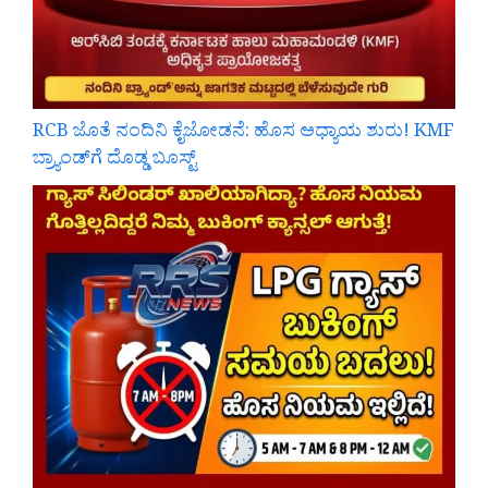
RCB ಜೊತೆ ನಂದಿನಿ ಕೈಜೋಡನೆ: ಹೊಸ ಅಧ್ಯಾಯ ಶುರು! KMF
ಬ್ರ್ಯಾಂಡ್‌ಗೆ ದೊಡ್ಡ ಬೂಸ್ಟ್