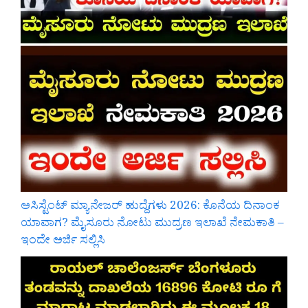
ಅಸಿಸ್ಟೆಂಟ್ ಮ್ಯಾನೇಜರ್ ಹುದ್ದೆಗಳು 2026: ಕೊನೆಯ ದಿನಾಂಕ
ಯಾವಾಗ? ಮೈಸೂರು ನೋಟು ಮುದ್ರಣ ಇಲಾಖೆ ನೇಮಕಾತಿ –
ಇಂದೇ ಅರ್ಜಿ ಸಲ್ಲಿಸಿ