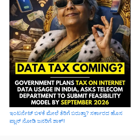
ಇಂಟರ್ನೆಟ್ ಬಳಕೆ ಮೇಲೆ ತೆರಿಗೆ ಬರುತ್ತಾ? ಸರ್ಕಾರದ ಹೊಸ
ಪ್ಲಾನ್ ನೋಡಿ ಜನರಿಗೆ ಶಾಕ್!