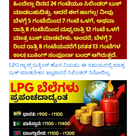
LPG ಗ್ಯಾಸ್ಸ್ ಬುಕ್ಕಿಂಗ್ ಹೊಸ ನಿಯಮ: ಈ ಸಮಯದಲ್ಲಿ ಮಾತ್ರ
ಬುಕ್ ಮಾಡಬೇಕು! ಇಲ್ಲವಾದರೆ ಸಿಲಿಂಡರ್ ಸಿಗೋದಿಲ್ಲ