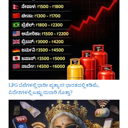
LPG ಬೆಲೆಗಳಲ್ಲಿ ಭಾರೀ ವ್ಯತ್ಯಾಸ! ಭಾರತದಲ್ಲಿ ಕಡಿಮೆ,
ವಿದೇಶಗಳಲ್ಲಿ ಎಷ್ಟು ದುಬಾರಿ ಗೊತ್ತಾ?