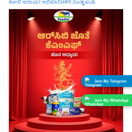
ಕೋಟಿ ಆದಾಯ! ಅಭಿಮಾನಿಗಳಿಗೆ ದೊಡ್ಡ ಖುಷಿ
Join My Telegram
Join My WhatsApp