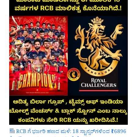
RCB ಗೆ ಭರ್ಜರಿ ಹಣದ ಮಳೆ: 18 ಸ್ಪಾನ್ಸರ್‌ಗಳಿಂದ ₹16896